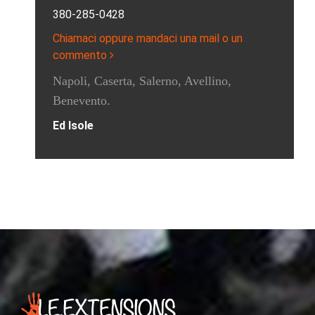
380-285-0428
Chiamaci oppure mandaci una mail o un
commento
Napoli, Caserta, Salerno, Avellino,
Benevento.
Ed Isole