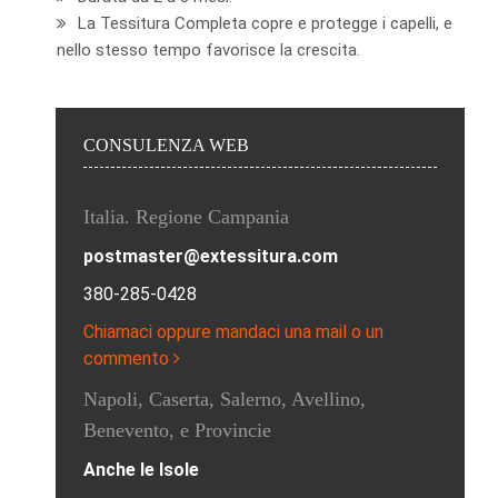
La Tessitura Completa copre e protegge i capelli, e
nello stesso tempo favorisce la crescita.
CONSULENZA WEB
Italia. Regione Campania
postmaster@extessitura.com
380-285-0428
Chiamaci oppure mandaci una mail o un
commento
Napoli, Caserta, Salerno, Avellino,
Benevento, e Provincie
Anche le Isole