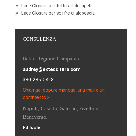
Lace Closure per tutti stili di capelli
Lace Closure per soffre di alopescia
CONSULENZA
Italia. Regione Campania
audrey@extessitura.com
380-285-0428
Chiamaci oppure mandaci una mail o un
commento
Napoli, Caserta, Salerno, Avellino,
Benevento.
Ed Isole