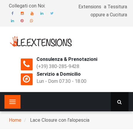
Salta
Collegati con Noi:
Extensions
a Tessitura
Top
oppure a Cucitura
Menu
Consulenza & Prenotazioni
(+39) 380-285-9428
Servizio a Domicilio
Lun - Dom 07.30 - 18.00
Main
Toggle
navigation
navigation
Home
Lace Closure con l'alopescia
Breadcrumb