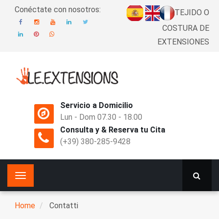
Skip
Conéctate con nosotros:
TEJIDO O
to
COSTURA DE
main
content
EXTENSIONES
Servicio a Domicilio
Lun - Dom 07.30 - 18.00
Consulta y & Reserva tu Cita
(+39) 380-285-9428
Home
Contatti
Breadcrumb