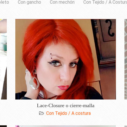
leto
Con gancho
Con mechón
Con Tejido / A Costur
Lace-Closure o cierre-malla
Con Tejido / A costura