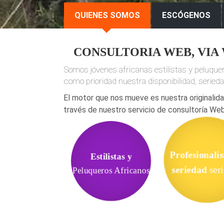
QUIENES SOMOS
ESCÓGENOS
CONSULTORIA WEB,
VIA
Somos jóvenes africanas estilistas y peluqu
como prioridad nuestra disponibilidad, seriedad
El motor que nos mueve es nuestra originalida
través de nuestro servicio de consultoría Web
Estilistas y
Profesionali
Peluqueros Africanos
seriedad
ser