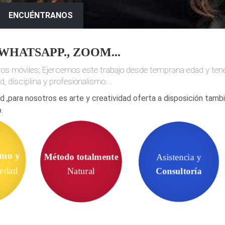
ENCUÉNTRANOS
 WHATSAPP., ZOOM...
eros móviles; Ejercemos este trabajo desde temprana edad y te
, disciplina y profesionalismo. .
d ,para nosotros es arte y creatividad oferta a disposición tamb
.
Asistencia y
smo y
Método totalmente
Consultoría
iedad
Natural