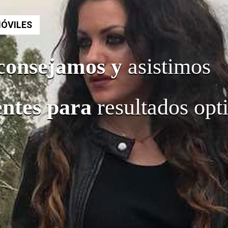
MÓVILES
consejamos y
asistimos
ientes para
resultados opt