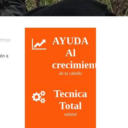
AYUDA
nemos
Al
ién a
crecimiento
de tu cabello
Tecnica
Total
natural