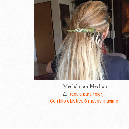
Mechón por Mechón
(aguja para tejer)
,
Con hilo elástico,6 meses máximo