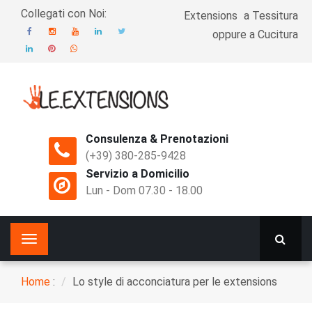
Skip
Collegati con Noi:
Extensions
a Tessitura
to
Top
oppure a Cucitura
main
Menu
content
Consulenza & Prenotazioni
(+39) 380-285-9428
Servizio a Domicilio
Lun - Dom 07.30 - 18.00
Home
:
Lo style di acconciatura per le extensions
Breadcrumb