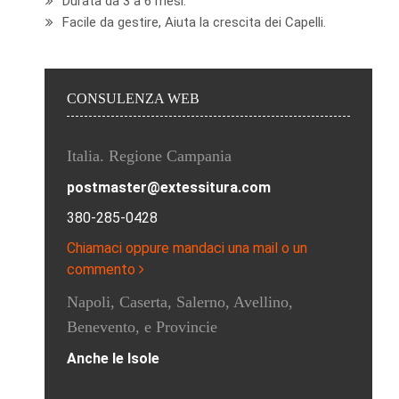
Durata da 3 a 6 mesi.
Facile da gestire, Aiuta la crescita dei Capelli.
CONSULENZA WEB
Italia. Regione Campania
postmaster@extessitura.com
380-285-0428
Chiamaci oppure mandaci una mail o un
commento
Napoli, Caserta, Salerno, Avellino,
Benevento, e Provincie
Anche le Isole