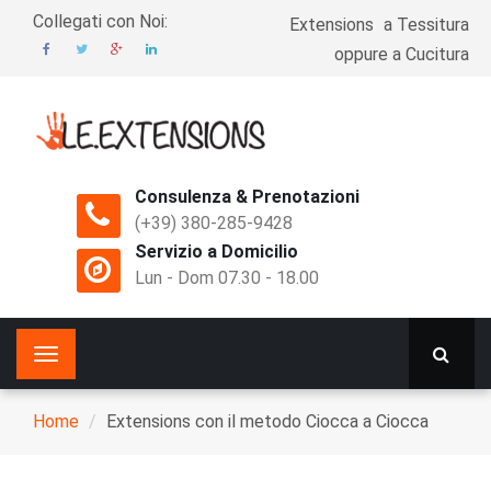
Skip
Collegati con Noi:
Extensions
a Tessitura
to
Top
oppure a Cucitura
main
Menu
content
Consulenza & Prenotazioni
(+39) 380-285-9428
Servizio a Domicilio
Lun - Dom 07.30 - 18.00
Main
Toggle
navigation
navigation
Home
Extensions con il metodo Ciocca a Ciocca
Breadcrumb